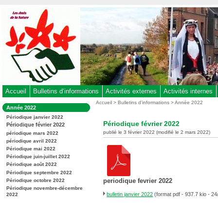
Aller
au
contenu
-
Aller
au
menu
principal
-
Accueil
Bulletins d’informations
Activités externes
Activités internes
Aller
Vous
Accueil
>
Bulletins d’informations
>
Année 2022
Dans
Année 2022
êtes
à
la
ici
Périodique janvier 2022
rubrique
la
Périodique février 2022
:
Périodique février 2022
:
recherche
publié le 3 février 2022 (modifié le 2 mars 2022)
périodique mars 2022
périodique avril 2022
Périodique mai 2022
Périodique juin-juillet 2022
Périodique août 2022
Périodique septembre 2022
periodique fevrier 2022
Périodique octobre 2022
Périodique novembre-décembre
bulletin janvier 2022
(format pdf - 937.7 kio - 2
2022