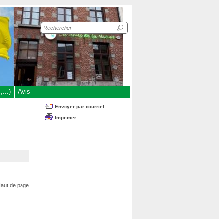
Recherche
sur
le
site
...)
Avis
Envoyer par courriel
Imprimer
aut de page