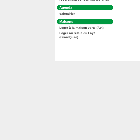
:
Dans
Agenda
la
calendrier
rubrique
:
Dans
Maisons
la
Loger à la maison verte (Ath)
rubrique
:
Loger au relais du Fayt
(Grandglise)