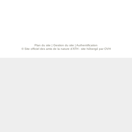
Plan du site
|
Gestion du site
|
Authentification
© Site officiel des amis de la nature d’ATH - site hébergé par OVH