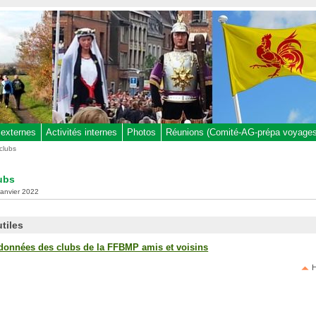
 externes
Activités internes
Photos
Réunions (Comité-AG-prépa voyages,
clubs
ubs
 janvier 2022
tiles
données des clubs de la FFBMP amis et voisins
H