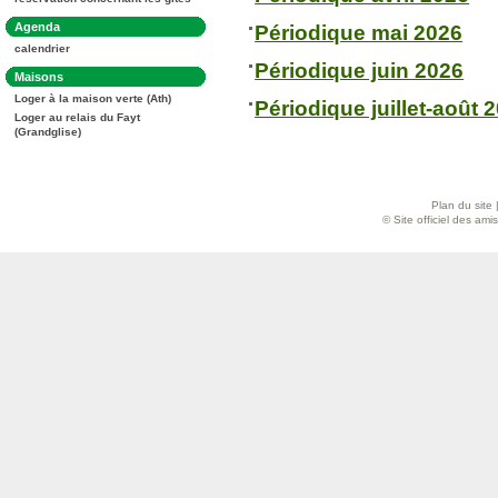
:
Dans
Agenda
Périodique mai 2026
la
calendrier
rubrique
:
Périodique juin 2026
Dans
Maisons
la
Loger à la maison verte (Ath)
rubrique
Périodique juillet-août 
:
Loger au relais du Fayt
(Grandglise)
Plan du site
© Site officiel des am