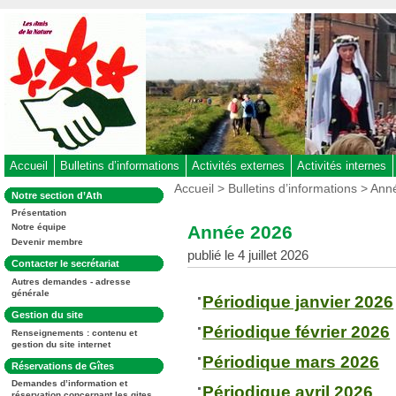
Aller
au
contenu
-
Aller
au
menu
principal
-
Accueil
Bulletins d’informations
Activités externes
Activités internes
Aller
Vous
Accueil
>
Bulletins d’informations
> Ann
Dans
Notre section d’Ath
êtes
à
la
ici
Présentation
rubrique
la
:
Année 2026
Notre équipe
:
recherche
Devenir membre
publié le 4 juillet 2026
Dans
Contacter le secrétariat
la
Autres demandes - adresse
rubrique
générale
:
Périodique janvier 2026
Dans
Gestion du site
la
Périodique février 2026
Renseignements : contenu et
rubrique
gestion du site internet
:
Périodique mars 2026
Dans
Réservations de Gîtes
la
Demandes d’information et
rubrique
Périodique avril 2026
réservation concernant les gites