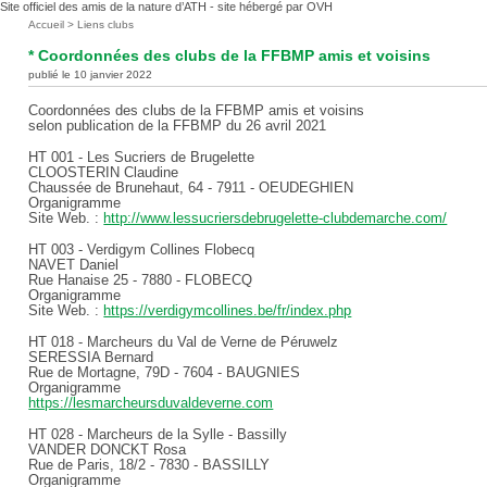
Site officiel des amis de la nature d’ATH - site hébergé par OVH
Vous
Accueil
>
Liens clubs
êtes
* Coordonnées des clubs de la FFBMP amis et voisins
ici
publié le 10 janvier 2022
:
Coordonnées des clubs de la FFBMP amis et voisins
selon publication de la FFBMP du 26 avril 2021
HT 001 - Les Sucriers de Brugelette
CLOOSTERIN Claudine
Chaussée de Brunehaut, 64 - 7911 - OEUDEGHIEN
Organigramme
Site Web. :
http://www.lessucriersdebrugelette-clubdemarche.com/
HT 003 - Verdigym Collines Flobecq
NAVET Daniel
Rue Hanaise 25 - 7880 - FLOBECQ
Organigramme
Site Web. :
https://verdigymcollines.be/fr/index.php
HT 018 - Marcheurs du Val de Verne de Péruwelz
SERESSIA Bernard
Rue de Mortagne, 79D - 7604 - BAUGNIES
Organigramme
https://lesmarcheursduvaldeverne.com
HT 028 - Marcheurs de la Sylle - Bassilly
VANDER DONCKT Rosa
Rue de Paris, 18/2 - 7830 - BASSILLY
Organigramme