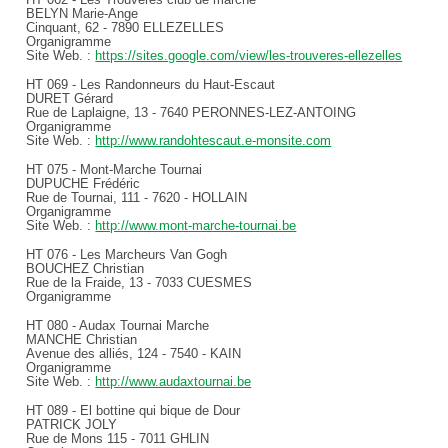
BELYN Marie-Ange
Cinquant, 62 - 7890 ELLEZELLES
Organigramme
Site Web. :
https://sites.google.com/view/les-trouveres-ellezelles
HT 069 - Les Randonneurs du Haut-Escaut
DURET Gérard
Rue de Laplaigne, 13 - 7640 PERONNES-LEZ-ANTOING
Organigramme
Site Web. :
http://www.randohtescaut.e-monsite.com
HT 075 - Mont-Marche Tournai
DUPUCHE Frédéric
Rue de Tournai, 111 - 7620 - HOLLAIN
Organigramme
Site Web. :
http://www.mont-marche-tournai.be
HT 076 - Les Marcheurs Van Gogh
BOUCHEZ Christian
Rue de la Fraide, 13 - 7033 CUESMES
Organigramme
HT 080 - Audax Tournai Marche
MANCHE Christian
Avenue des alliés, 124 - 7540 - KAIN
Organigramme
Site Web. :
http://www.audaxtournai.be
HT 089 - El bottine qui bique de Dour
PATRICK JOLY
Rue de Mons 115 - 7011 GHLIN