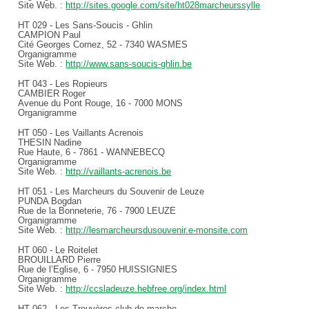
Site Web. :
http://sites.google.com/site/ht028marcheurssylle
HT 029 - Les Sans-Soucis - Ghlin
CAMPION Paul
Cité Georges Cornez, 52 - 7340 WASMES
Organigramme
Site Web. :
http://www.sans-soucis-ghlin.be
HT 043 - Les Ropieurs
CAMBIER Roger
Avenue du Pont Rouge, 16 - 7000 MONS
Organigramme
HT 050 - Les Vaillants Acrenois
THESIN Nadine
Rue Haute, 6 - 7861 - WANNEBECQ
Organigramme
Site Web. :
http://vaillants-acrenois.be
HT 051 - Les Marcheurs du Souvenir de Leuze
PUNDA Bogdan
Rue de la Bonneterie, 76 - 7900 LEUZE
Organigramme
Site Web. :
http://lesmarcheursdusouvenir.e-monsite.com
HT 060 - Le Roitelet
BROUILLARD Pierre
Rue de l’Eglise, 6 - 7950 HUISSIGNIES
Organigramme
Site Web. :
http://ccsladeuze.hebfree.org/index.html
HT 062 - Les Trouvères club de marche