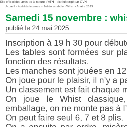
Site officiel des amis de la nature d’ATH - site hébergé par OVH
Vous
Accueil
>
Activités internes
>
Soirée scrabble - Whist
>
Année 2025
êtes
Samedi 15 novembre : whi
ici
:
publié le 24 mai 2025
Inscription à 19 h 30 pour débute
Les tables sont formées sur p
fonction des résultats.
Les manches sont jouées en 12 
On joue pour le plaisir, il n’y a p
Un classement est fait chaque m
On joue le Whist classique, 
emballage, on ne monte pas à l
On peut faire seul 6, 7 et 8 plis.
On a ensuite par ordre, misèr