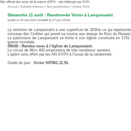
Site officiel des amis de la nature d’ATH - site hébergé par OVH
Vous
Accueil
>
Activités internes
>
Nos randonnées
>
Année 2024
êtes
Dimanche 11 août : Randonnée Victor à Lanquesaint
ici
publié le 29 mai 2024 (modifié le 27 juin 2024)
:
Le territoire de Lanquesaint a une superficie de 303Ha ce qui représe
ruisseau des Crolites qui prend sa source aux étangs du Bois du Renard
Le patrimoine de Lanquesaint se limite è son église construite en 1791
guerre mondiale.
09h00 : Rendez-vous à l’église de Lanquesaint.
Le circuit de 9Km 400 empruntera de très nombreux sentiers.
L’apéro sera offert par les AN d’ATH à l’issue de la randonnée.
Guide du jour :
Victor 047061.11.91.