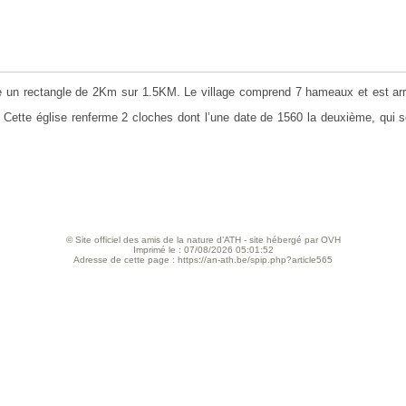
nte un rectangle de 2Km sur 1.5KM. Le village comprend 7 hameaux et est arr
.
. Cette église renferme 2 cloches dont l’une date de 1560 la deuxième, qui 
© Site officiel des amis de la nature d’ATH - site hébergé par OVH
Imprimé le : 07/08/2026 05:01:52
Adresse de cette page : https://an-ath.be/spip.php?article565