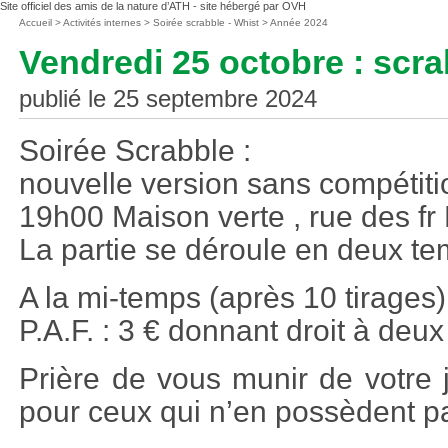
Site officiel des amis de la nature d’ATH - site hébergé par OVH
Vous
Accueil
>
Activités internes
>
Soirée scrabble - Whist
>
Année 2024
êtes
Vendredi 25 octobre : scra
ici
:
publié le 25 septembre 2024
Soirée Scrabble :
nouvelle version sans compétiti
19h00 Maison verte , rue des 
La partie se déroule en deux te
A la mi-temps (après 10 tirages)
P.A.F. : 3 € donnant droit à deux
Prière de vous munir de votre 
pour ceux qui n’en possèdent p