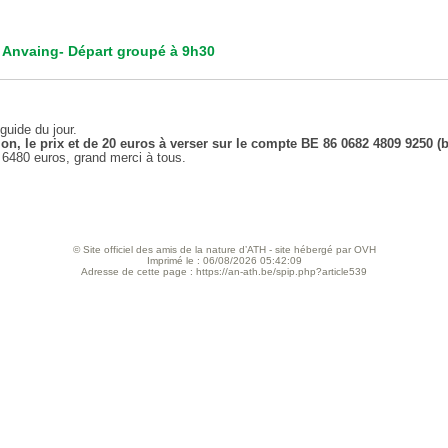
à Anvaing- Départ groupé à 9h30
guide du jour.
n, le prix et de 20 euros à verser sur le compte BE 86 0682 4809 9250 (b
 6480 euros, grand merci à tous.
© Site officiel des amis de la nature d’ATH - site hébergé par OVH
Imprimé le : 06/08/2026 05:42:09
Adresse de cette page : https://an-ath.be/spip.php?article539