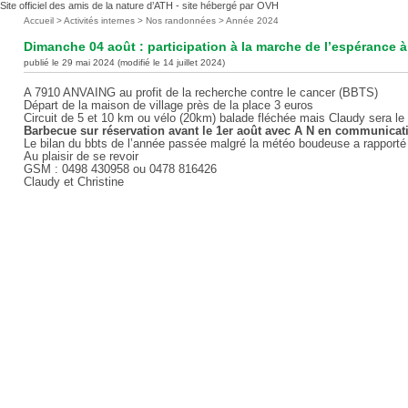
Site officiel des amis de la nature d’ATH - site hébergé par OVH
Vous
Accueil
>
Activités internes
>
Nos randonnées
>
Année 2024
êtes
Dimanche 04 août : participation à la marche de l’espérance 
ici
publié le 29 mai 2024 (modifié le 14 juillet 2024)
:
A 7910 ANVAING au profit de la recherche contre le cancer (BBTS)
Départ de la maison de village près de la place 3 euros
Circuit de 5 et 10 km ou vélo (20km) balade fléchée mais Claudy sera le 
Barbecue sur réservation avant le 1er août avec A N en communicatio
Le bilan du bbts de l’année passée malgré la météo boudeuse a rapporté
Au plaisir de se revoir
GSM : 0498 430958 ou 0478 816426
Claudy et Christine