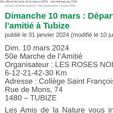
Site officiel des amis de la nature d’ATH - site hébergé par OVH
Vous
Accueil
>
Activités internes
>
Nos randonnées
>
Année 2024
êtes
Dimanche 10 mars : Dépar
ici
:
l’amitié à Tubize
publié le 31 janvier 2024 (modifié le 10 ju
Dim. 10 mars 2024
50e Marche de l’Amitié
Organisateur : LES ROSES NO
6-12-21-42-30 Km
Adresse : Collège Saint Françoi
Rue de Mons, 74
1480 – TUBIZE
Les Amis de la Nature vous inv