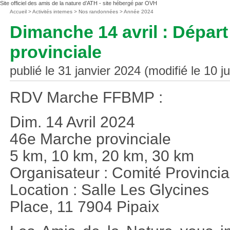
Site officiel des amis de la nature d’ATH - site hébergé par OVH
Vous
Accueil
>
Activités internes
>
Nos randonnées
>
Année 2024
êtes
Dimanche 14 avril : Dépa
ici
:
provinciale
publié le 31 janvier 2024 (modifié le 10 ju
RDV Marche FFBMP :
Dim. 14 Avril 2024
46e Marche provinciale
5 km, 10 km, 20 km, 30 km
Organisateur : Comité Provincia
Location : Salle Les Glycines
Place, 11 7904 Pipaix