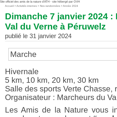
Site officiel des amis de la nature d’ATH - site hébergé par OVH
Vous
Accueil
>
Activités internes
>
Nos randonnées
>
Année 2024
êtes
Dimanche 7 janvier 2024 
ici
:
Val du Verne à Péruwelz
publié le 31 janvier 2024
Marche
Hivernale
5 km, 10 km, 20 km, 30 km
Salle des sports Verte Chasse, 
Organisateur : Marcheurs du Va
Les Amis de la Nature vous inv