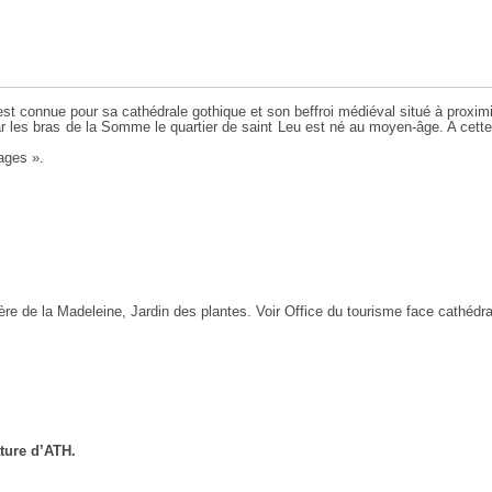
st connue pour sa cathédrale gothique et son beffroi médiéval situé à proximi
r les bras de la Somme le quartier de saint Leu est né au moyen-âge. A cette é
nages ».
re de la Madeleine, Jardin des plantes. Voir Office du tourisme face cathédr
ture d’ATH.