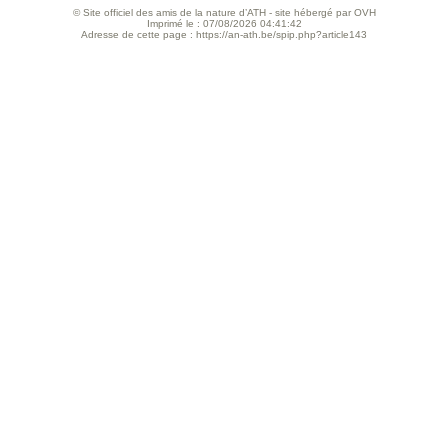
© Site officiel des amis de la nature d’ATH - site hébergé par OVH
Imprimé le : 07/08/2026 04:41:42
Adresse de cette page : https://an-ath.be/spip.php?article143