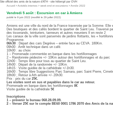
Site officiel des amis de la nature d’ATH - site hébergé par OVH
Vous
Accueil
>
Activités internes
>
week end et excursions
>
Année 2022
êtes
Vendredi 5 août : Excursion en car à Amiens
ici
publié le 9 juin 2022 (modifié le 29 juillet 2022)
:
Amiens est une ville du nord de la France traversée par la Somme. Elle e
Des boutiques et des cafés bordent le quartier de Saint Leu. Traversé pa
des tisserands, teinturiers, tanneurs et autres meuniers Il en reste 2
Les canaux de la ville sont parsemés de jardins flottants, les « hortillon
Programme.
06h30
: Départ des cars Degrève – entrée face au CEVA. 180Km.
09h00 : Arrêt technique dans un café.
10h00 : au choix
1 – Promenade commentée en barque dans les hortillonnages
2 – Randonnée pédestre +/- 10Km autour des hortillonnages et du parc
11h00 : Temps libre pour tous au quartier de Saint Leu.
14h00 : Départ de la randonnée +/- 10Km.
14h15 : Visite guidée de la cathédrale +/-1h30.
16h00 : Temps libre Suggestions Parc Samara, parc Saint Pierre, Cimetiè
18h00 ; Retour à Ath arrivée +/- 20h30.
Prix : prix du car
25€.
Les visites sont en sus et payables dans le car au retour.
Promenade en barque dans les hortillonnages
8€
Visite guidée de la cathédrale
5€
Inscriptions
1 – prévenir le bureau 068.28.09.09.
2 – Verser 25€ sur le compte BE60 0001 1786 2070 des Amis de la na