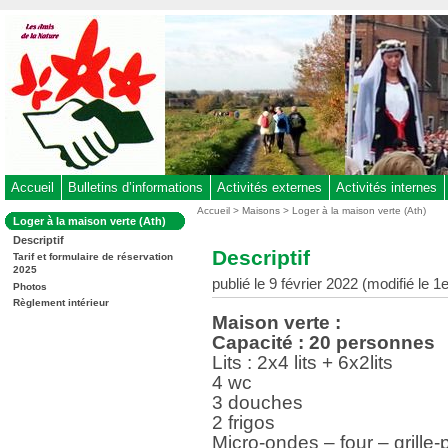
Aller
au
contenu
-
Aller
au
menu
principal
-
Accueil
Bulletins d’informations
Activités externes
Activités internes
Aller
Vous
Accueil
>
Maisons
>
Loger à la maison verte (Ath)
Dans
Loger à la maison verte (Ath)
êtes
à
la
Descriptif
ici
rubrique
la
Descriptif
:
Tarif et formulaire de réservation
:
recherche
2025
publié le 9 février 2022 (modifié le
Photos
Règlement intérieur
Maison verte :
Capacité : 20 personnes
Lits : 2x4 lits + 6x2lits
4 wc
3 douches
2 frigos
Micro-ondes – four – grille-p