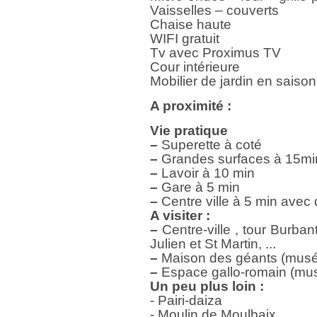
Vaisselles – couverts
Chaise haute
WIFI gratuit
Tv avec Proximus TV
Cour intérieure
Mobilier de jardin en saison
A proximité :
Vie pratique
–
Superette à coté
–
Grandes surfaces à 15mi
–
Lavoir à 10 min
–
Gare à 5 min
–
Centre ville à 5 min avec 
A visiter :
–
Centre-ville , tour Burbant
Julien et St Martin, ...
–
Maison des géants (mus
–
Espace gallo-romain (mu
Un peu plus loin :
- Pairi-daiza
- Moulin de Moulbaix