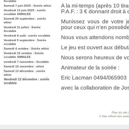
Scrabble
A la mi-temps (après 10 tir
Samedi 7 juin 2025 : Soirée whist
P.A.F. : 3 € donnant droit à
Vendredi 13 juin 2025 : soirée
scrabble ANNULEE
Samedi 20 septembre : soirée
Munissez vous de votre je
whist
pour ceux qui n’en possède
Vendredi 11 juillet : Soirée
Scrabble
Vendredi 8 août : soirée scrabble
Nous vous attendons nombr
Vendredi 5 septembre : Soirée
scrabble
Le jeu est ouvert aux débu
Samedi 4 octobre : Soirée whist
Vendredi 10 octobre : Soirée
Nous serons heureux de vo
scrabble ANNULEE
vendredi 7 novembre : Scrabble
Animateur de la soirée :
Samedi 15 novembre : whist
Samedi 13 décembre : soirée
whist
Eric Lacman 0494/065903
Vendredi 12 décembre : soirée
scrabble
avec la collaboration de Jos
Plan du site
© Site officiel des am