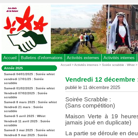
Aller
au
contenu
-
Aller
au
menu
principal
-
Accueil
Bulletins d’informations
Activités externes
Activités internes
Aller
Vous
Accueil
>
Activités internes
>
Soirée scrabble - Whist
Dans
Année 2025
êtes
à
la
ici
Samedi 04/01/2025 : Soirée whist
rubrique
la
Vendredi 12 décembre :
:
vendredi 17/01/25 : Soirée
:
recherche
scrabble
publié le 11 décembre 2025
Samedi 01/02/2025 : Soirée whist
Vendredi 07/02/2025 : Soirée
scrabble
Soirée Scrabble :
Samedi 8 mars 2025 : Soirée whist
(Sans compétition)
Vendredi 21 mars : Soirée
scrabble
Maison Verte à 19 heures
Samedi 5 avril 2025 : Whist
jamais joué en duplicate)
Vendredi 11 avril 2025 : Soirée
scrabble
Samedi 3 mai 2025 : Soirée whist
La partie se déroule en de
Vendredi 9 mai 2025 : Soirée