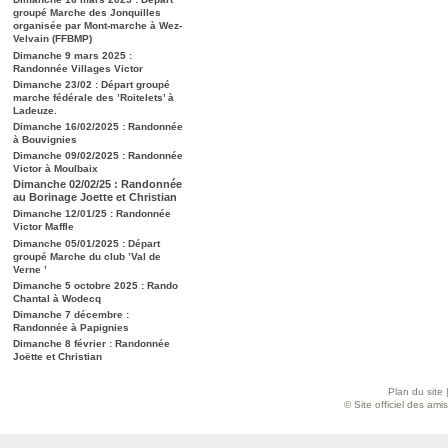
groupé Marche des Jonquilles
organisée par Mont-marche à Wez-
Velvain (FFBMP)
Dimanche 9 mars 2025 :
Randonnée Villages Victor
Dimanche 23/02 : Départ groupé
marche fédérale des ’Roitelets’ à
Ladeuze.
Dimanche 16/02/2025 : Randonnée
à Bouvignies
Dimanche 09/02/2025 : Randonnée
Victor à Moulbaix
Dimanche 02/02/25 : Randonnée
au Borinage Joette et Christian
Dimanche 12/01/25 : Randonnée
Victor Maffle
Dimanche 05/01/2025 : Départ
groupé Marche du club ’Val de
Verne ’
Dimanche 5 octobre 2025 : Rando
Chantal à Wodecq
Dimanche 7 décembre :
Randonnée à Papignies
Dimanche 8 février : Randonnée
Joëtte et Christian
Plan du site
© Site officiel des am