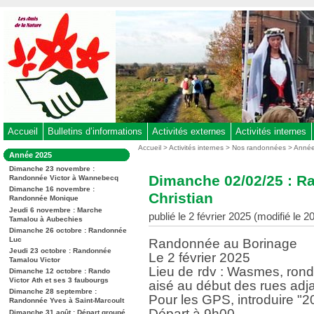
Aller
au
contenu
-
Aller
au
menu
principal
-
Accueil
Bulletins d’informations
Activités externes
Activités internes
Aller
Vous
Accueil
>
Activités internes
>
Nos randonnées
>
Anné
Dans
Année 2025
êtes
à
la
ici
Dimanche 23 novembre :
rubrique
la
Dimanche 02/02/25 : R
Randonnée Victor à Wannebecq
:
:
recherche
Dimanche 16 novembre :
Christian
Randonnée Monique
Jeudi 6 novembre : Marche
publié le 2 février 2025 (modifié le 
Tamalou à Aubechies
Dimanche 26 octobre : Randonnée
Luc
Randonnée au Borinage
Jeudi 23 octobre : Randonnée
Le 2 février 2025
Tamalou Victor
Lieu de rdv : Wasmes, rond-
Dimanche 12 octobre : Rando
Victor Ath et ses 3 faubourgs
aisé au début des rues adj
Dimanche 28 septembre :
Pour les GPS, introduire 
Randonnée Yves à Saint-Marcoult
Départ à 9h00.
Dimanche 31 août : Départ groupé