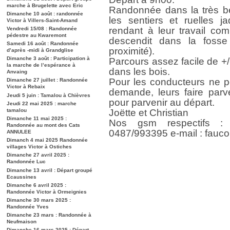
marche à Brugelette avec Eric
Randonnée dans la très bel
Dimanche 10 août : randonnée
les sentiers et ruelles 
Victor à Villers-Saint-Amand
rendant à leur travail co
Vendredi 15/08 : Randonnée
pédestre au Kwaremont
descendit dans la foss
Samedi 16 août : Randonnée
proximité).
d’après -midi à Grandglise
Dimanche 3 août : Participation à
Parcours assez facile de +
la marche de l’espérance à
dans les bois.
Anvaing
Pour les conducteurs ne p
Dimanche 27 juillet : Randonnée
Victor à Rebaix
demande, leurs faire parven
Jeudi 5 juin : Tamalou à Chièvres
pour parvenir au départ.
Jeudi 22 mai 2025 : marche
tamalou
Joëtte et Christian
Dimanche 11 mai 2025 :
Nos gsm respectifs : 
Randonnée au mont des Cats
0487/993395 e-mail : fauc
ANNULEE
Dimanch 4 mai 2025 Randonnée
villages Victor à Ostiches
Dimanche 27 avril 2025 :
Randonnée Luc
Dimanche 13 avril : Départ groupé
Ecaussines
Dimanche 6 avril 2025 :
Randonnée Victor à Ormeignies
Dimanche 30 mars 2025 :
Randonnée Yves
Dimanche 23 mars : Randonnée à
Neufmaison
Dimanche 16 mars 2025 : Départ