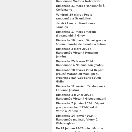
Randonnée Victor à Irchonwelz
Dimanche 31 mars : Randonnée à
Colfontaine
Vendredi 29 mars : Petite
randonnée à Grandglise
Jeudi 21 mars : Randonnée
Tamalou
Dimanche 17 mars : marche
d’avant midi à Ghoy
Dimanche 10 mars : Départ groupé
50éme marche de l’amitié à Tubize
Dimanche 3 mars 2024 :
Randonnée Victor à Houtaing
(matin)
Dimanche 25 février 2024 :
Randonnée à Neufmaison (matin)
Dimanche 18 février 2024 Départ
groupé Marche du Mouligneau
organisée par ’Les sans soucis
Ghlin ’
Dimanche 11 février :Randonnée à
Ladeuze (matin)
Dimanche 4 février 2024 :
Randonnée Victor à Gibecq (matin)
Dimanche 7 janvier 2024 : Départ
groupé marche FFBMP Val du
Verne à Péruwelz
Dimanche 14 janvier 2024 :
Randonnée matinale Victor à
Ghislenghien
Du 24 juin au 28-29 juin : Marche