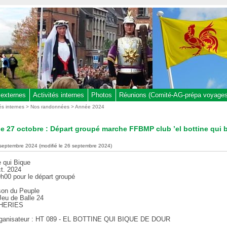
 externes
Activités internes
Photos
Réunions (Comité-AG-prépa voyages,
tés internes
>
Nos randonnées
>
Année 2024
 27 octobre : Départ groupé marche FFBMP club ’el bottine qui b
s
 septembre 2024 (modifié le 26 septembre 2024)
 qui Bique
ct. 2024
9h00 pour le départ groupé
son du Peuple
Jeu de Balle 24
IHERIES
rganisateur : HT 089 - EL BOTTINE QUI BIQUE DE DOUR