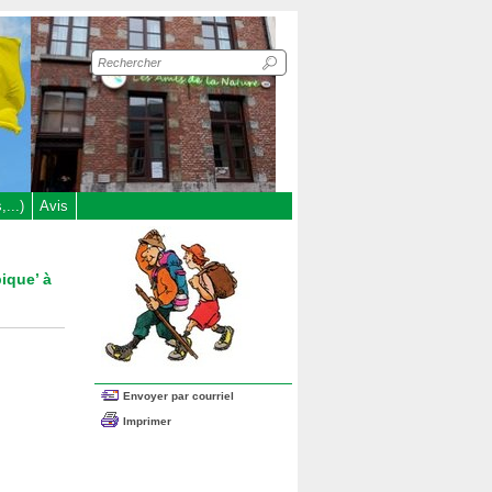
Recherche
sur
le
site
...)
Avis
ique’ à
Envoyer par courriel
Imprimer