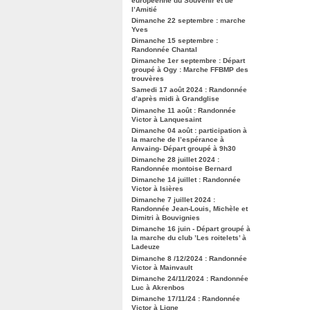
européenne du Souvenir et de
l’Amitié
Dimanche 22 septembre : marche
Yves
Dimanche 15 septembre :
Randonnée Chantal
Dimanche 1er septembre : Départ
groupé à Ogy : Marche FFBMP des
trouvères
Samedi 17 août 2024 : Randonnée
d’après midi à Grandglise
Dimanche 11 août : Randonnée
Victor à Lanquesaint
Dimanche 04 août : participation à
la marche de l’espérance à
Anvaing- Départ groupé à 9h30
Dimanche 28 juillet 2024 :
Randonnée montoise Bernard
Dimanche 14 juillet : Randonnée
Victor à Isières
Dimanche 7 juillet 2024 :
Randonnée Jean-Louis, Michèle et
Dimitri à Bouvignies
Dimanche 16 juin - Départ groupé à
la marche du club ’Les roitelets’ à
Ladeuze
Dimanche 8 /12/2024 : Randonnée
Victor à Mainvault
Dimanche 24/11/2024 : Randonnée
Luc à Akrenbos
Dimanche 17/11/24 : Randonnée
Victor à Ligne