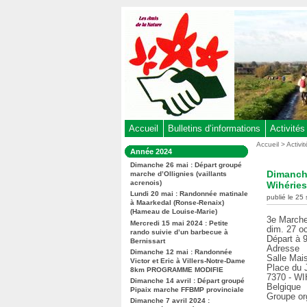
Aller
au
contenu
-
Aller
au
menu
principal
-
Accueil
Bulletins d’informations
Activités
Aller
Vous
Accueil
>
Activi
Dans
Année 2024
êtes
à
la
ici
Dimanche 26 mai : Départ groupé
rubrique
la
Dimanche
marche d’Ollignies (vaillants
:
:
acrenois)
recherche
Wihérie
Lundi 20 mai : Randonnée matinale
publié le 25
à Maarkedal (Ronse-Renaix)
(Hameau de Louise-Marie)
3e Marche
Mercredi 15 mai 2024 : Petite
dim. 27 o
rando suivie d’un barbecue à
Départ à 
Bernissart
Adresse
Dimanche 12 mai : Randonnée
Salle Mai
Victor et Eric à Villers-Notre-Dame
Place du 
8km PROGRAMME MODIFIE
7370 - W
Dimanche 14 avril : Départ groupé
Belgique
Pipaix marche FFBMP provinciale
Groupe o
Dimanche 7 avril 2024 :