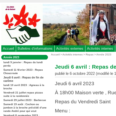
Aller
au
contenu
-
Aller
au
menu
principal
-
Accueil
Bulletins d’informations
Activités externes
Activités internes
Aller
Vous
Accueil
>
Activités internes
>
Repas
>
Année 2023
Dans
Année 2023
êtes
à
la
ici
lundi 9 janvier : Repas du lundi
rubrique
la
Jeudi 6 avril : Repas d
perdu
:
:
recherche
Samedi 11 février 2023 : Repas
publié le 6 octobre 2022 (modifié le
Choucroute
Jeudi 6 avril : Repas de fin de
carème
Jeudi 6 avril 2023
lundi 10 avril 2023 : Agneau à la
broche
À 18h00 Maison verte , Ru
Vendredi 21 juillet repas pizzas
suite à la randonnée
Samedi 29 juillet 2023 : Barbecue
Repas du Vendredi Saint
Samedi 19 août : Cochon ou
jambon à la broche précédé d’une
Menu :
rando André pour qui veut
Vendredi 8 septembre 2023 :