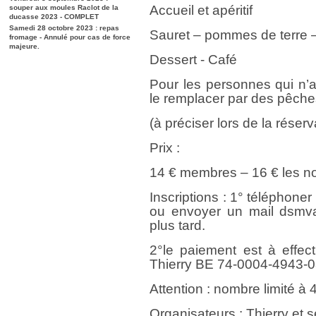
Accueil et apéritif
souper aux moules Raclot de la
ducasse 2023 - COMPLET
Samedi 28 octobre 2023 : repas
Sauret – pommes de terre 
fromage - Annulé pour cas de force
majeure.
Dessert - Café
Pour les personnes qui n’ai
le remplacer par des pêche
(à préciser lors de la réserv
Prix :
14 € membres – 16 € les 
Inscriptions : 1° téléphon
ou envoyer un mail dsmv
plus tard.
2°le paiement est à effec
Thierry BE 74-0004-4943-
Attention : nombre limité à
Organisateurs : Thierry et s