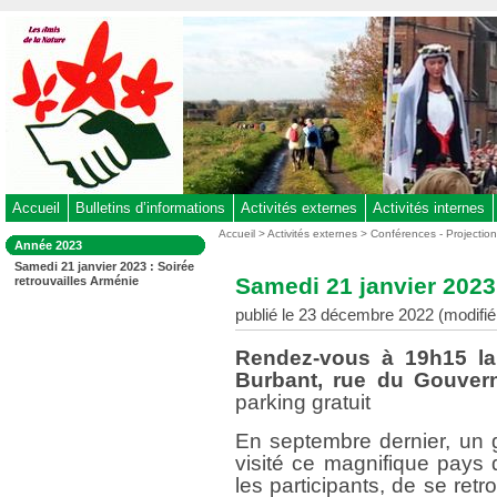
Aller
au
contenu
-
Aller
au
menu
principal
-
Accueil
Bulletins d’informations
Activités externes
Activités internes
Aller
Vous
Accueil
>
Activités externes
>
Conférences - Projectio
Dans
Année 2023
êtes
à
la
Samedi 21 janvier 2023 : Soirée
ici
rubrique
la
Samedi 21 janvier 2023 
retrouvailles Arménie
:
:
recherche
publié le 23 décembre 2022 (modifié 
Rendez-vous à 19h15 la 
Burbant, rue du Gouver
parking gratuit
En septembre dernier, un 
visité ce magnifique pays
les participants, de se retr