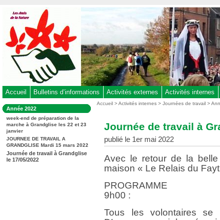
Aller
au
contenu
-
Aller
au
menu
principal
-
Accueil
Bulletins d’informations
Activités externes
Activités internes
Aller
Vous
Accueil
>
Activités internes
>
Journées de travail
>
Ann
Dans
Année 2022
êtes
à
la
ici
week-end de préparation de la
rubrique
la
Journée de travail à Gr
marche à Grandglise les 22 et 23
:
:
janvier
recherche
publié le 1er mai 2022
JOURNEE DE TRAVAIL A
GRANDGLISE Mardi 15 mars 2022
Journée de travail à Grandglise
Avec le retour de la belle 
le 17/05/2022
maison « Le Relais du Fayt
PROGRAMME
9h00 :
Tous les volontaires se